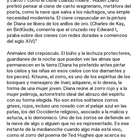
y canto / como el cisne cuando muere”. Rubén Darío
prefirió pensar al cisne de canto wagneriano, metáfora del
poeta, como la nave que salva a los náufragos, una simple
necesidad modernista. El cisne crepuscular en la pintura
de Diana se libera de los anillos de oro. (Charles de Kay,
en BirdGods, comenta que el cruzado rey Edward I,
juraba sobre dos cisnes con redes doradas a comienzos
del siglo XIV).*
Animales del crepúsculo. El búho y la lechuza protectores,
guardianes de la noche que pueden ver las almas que
permanecen en la tierra (Diana ha preferido antes pintar
los cielos y las niñas en esos cielos con los diamantes y
los peces). Kitsune, el zorro, es uno de los espíritus de los
bosques y mensajero de Inari; adquiere, si lo desea, la
forma de una mujer joven. Diana reúne al zorro rojo y a la
mujer pelirroja, autorretrato ideal del abrazo del espíritu
con su forma elegida. No son estos solitarios zorros
grises, rojos, incluso uno rosado con el pelaje azul en las
patas, los del Occidente religioso, asociado a la malicia y
astucia, a lo demoníaco. Uno de los zorros se defiende en
la nieve de algo o alguien que no es representado. Es ese
instante de la medianoche cuando algo más está vivo,
como el zorro del poema de Ted Hughes que acerca su